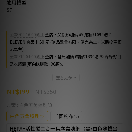
適用機型：
S7
至
08/09 16:00
截止
全店，父親節加碼 🎁 滿額$1099贈 7-
ELEVEN 商品卡 50 元 (贈品數量有限，贈完為止，以購物車顯
示為主)
至
08/13 04:00
截止
全店，爸氣加碼 滿額$1890贈 🎁 綠綠好日
洗衣膠囊(室內晾曬款) 30顆裝
查看更多
NT$350
NT$199
方案
: 白色五角邊刷*3
白色五角邊刷*3
半圓拖布*5
HEPA+活性碳二合一集塵盒濾網（黑/白色隨機出