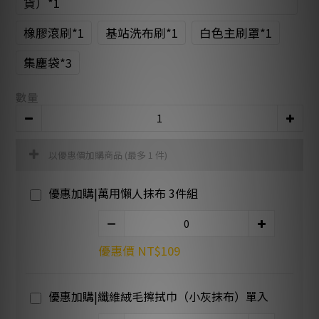
貨）*1
橡膠滾刷*1
基站洗布刷*1
白色主刷罩*1
集塵袋*3
數量
以優惠價加購商品
(最多 1 件)
優惠加購|萬用懶人抹布 3件組
優惠價 NT$109
優惠加購|纖維絨毛擦拭巾（小灰抹布）單入