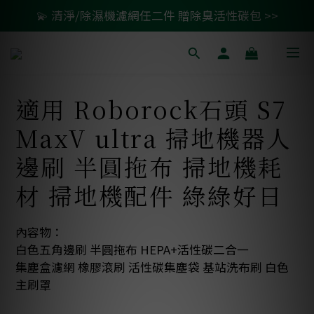
💫 清淨/除濕機濾網任二件 贈除臭活性碳包 >>
🚗 汽車濾網買一送一 >>
🚗 汽車濾網買一送一 >>
適用 Roborock石頭 S7
MaxV ultra 掃地機器人
邊刷 半圓拖布 掃地機耗
材 掃地機配件 綠綠好日
內容物：
白色五角邊刷 半圓拖布 HEPA+活性碳二合一
集塵盒濾網 橡膠滾刷 活性碳集塵袋 基站洗布刷 白色
主刷罩