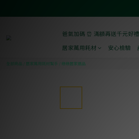
爸氣加碼 ⏰ 滿額再送千元好
居家萬用耗材
安心檢驗
全部商品
/
居家萬用耗材幫手
/
綠綠居家選品