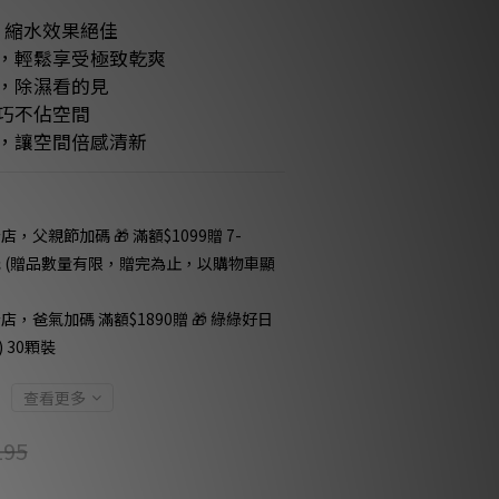
紙 縮水效果絕佳
方，輕鬆享受極致乾爽
計，除濕看的見
輕巧不佔空間
氣，讓空間倍感清新
店，父親節加碼 🎁 滿額$1099贈 7-
50 元 (贈品數量有限，贈完為止，以購物車顯
店，爸氣加碼 滿額$1890贈 🎁 綠綠好日
 30顆裝
查看更多
195