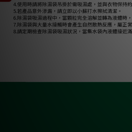
4.使用時請將除濕袋吊掛於需吸濕處，並與衣物保持約
5.若產品意外滲漏，請立即以小蘇打水擦拭清潔。
6.除濕袋吸濕過程中，當顆粒完全溶解並轉為液體時
7.除濕袋與大量水接觸時會產生自然散熱反應，屬正
8.請定期檢查除濕袋吸濕狀況，當集水袋內液體接近