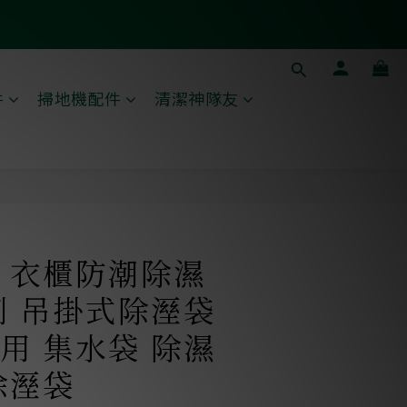
件
掃地機配件
清潔神隊友
立即購買
 衣櫃防潮除濕
劑 吊掛式除溼袋
用 集水袋 除濕
除溼袋