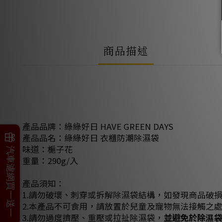
商品描述
產品品牌：綠綠好日 HAVE GREEN DAYS
產品品名：綠綠好日 衣櫃防潮除濕袋
味道：梔子花
父親節加碼
汽車濾網買一送一
重量：290g/入
產品須知：
1.請勿破壞、刺穿或拆解除濕袋結構，如發現商品破
2.本產品不可食用，請放置於兒童及寵物無法接觸之
3.請勿過度擠壓、重壓或拉扯除濕袋，
並避免於除濕