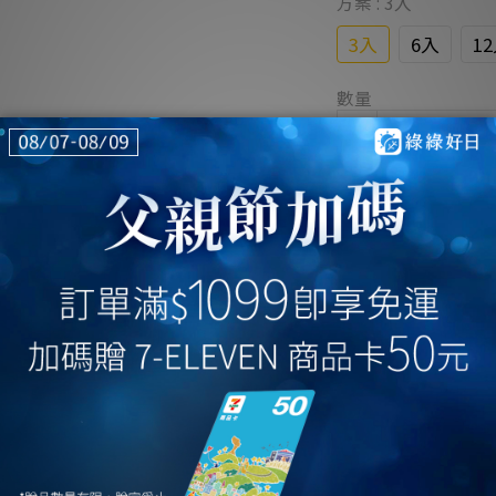
方案
: 3入
3入
6入
1
數量
以優惠價加購商
優
布
優惠
加入購物車