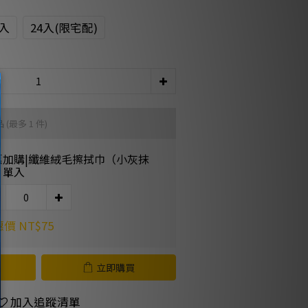
2入
24入(限宅配)
品
(最多 1 件)
惠加購|纖維絨毛擦拭巾（小灰抹
）單入
價 NT$75
立即購買
加入追蹤清單