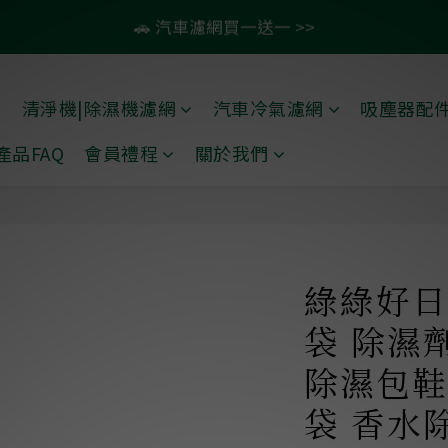
7
2
2
4
5
4
4
5
8
8
🚗 汽車濾網買一送一 >>
:
:
:
9
0
1
0
0
1
4
4
滿1099即免運🚛再贈50元商品卡
6
1
1
3
4
3
3
4
7
7
日
時
分
秒
8
0
0
3
3
5
0
0
2
3
2
2
3
6
6
💨 紗霧淨防潑水升級款79折起 >>
7
2
2
4
1
2
1
1
2
5
5
6
1
1
禮
清淨機|除濕機濾網
汽車冷氣濾網
吸塵器配
3
:
:
:
9
0
1
0
0
1
4
4
滿1099即免運🚛再贈50元商品卡
5
0
0
日
時
分
秒
2
8
0
0
3
3
產品FAQ
會員禮程
關於我們
4
1
7
2
2
3
0
6
1
1
2
5
0
0
1
4
0
3
綠綠好日
2
袋 除濕
1
0
除濕包鞋
袋 香水