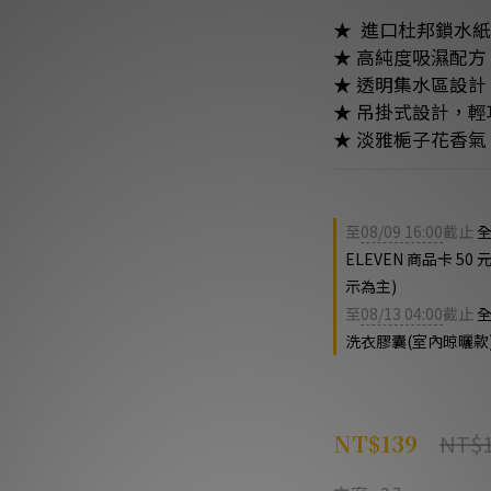
★  進口杜邦鎖水
★ 高純度吸濕配
★ 透明集水區設
★ 吊掛式設計，
★ 淡雅梔子花香
至
08/09 16:00
截止
全
ELEVEN 商品卡 
示為主)
至
08/13 04:00
截止
全
洗衣膠囊(室內晾曬款)
NT$
NT$139