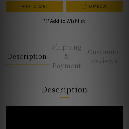
ADD TO CART
BUY NOW
Add to Wishlist
Shipping
Customer
Description
&
Reviews
Payment
Description