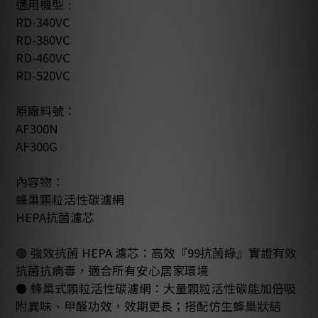
適用機型﹕
RD-340VC
RD-380VC
RD-460VC
RD-520VC
原廠料號：
AF300N
AF300G
內容物：
蜂巢顆粒活性碳濾網
HEPA抗菌濾芯
🟢 強效抗菌 HEPA 濾芯：高效『99抗菌綠』實證有效
抗菌抗病毒，適合所有安心居家環境
⚫️ 蜂巢式顆粒活性碳濾網：大量顆粒活性碳能加倍吸
附異味、甲醛功效，效期更長；搭配仿生蜂巢狀結