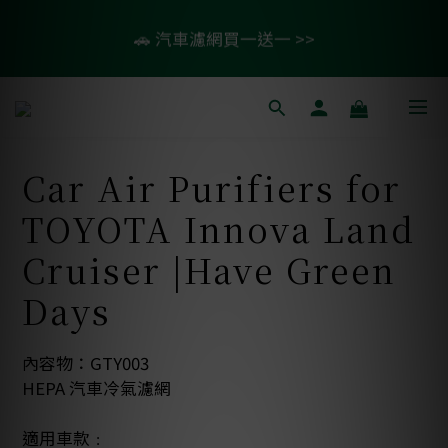
5
5
5
9
5
9
6
0
0
5
1
1
1
5
1
5
2
滿1099即免運🚛再贈50元商品卡
4
4
4
8
4
8
5
4
:
:
:
0
0
0
4
0
4
1
9
💨 紗霧淨防潑水升級款79折起 >>
3
3
3
7
3
7
4
Days
Hours
Minutes
Seconds
3
3
3
0
8
2
2
2
6
2
6
3
2
2
2
7
1
1
1
5
1
5
2
滿1099即免運🚛再贈50元商品卡
1
1
1
6
:
:
:
0
0
0
4
0
4
1
9
0
0
0
5
Days
Hours
Minutes
Seconds
3
3
0
8
Car Air Purifiers for
4
2
2
7
3
TOYOTA Innova Land
1
1
6
2
0
0
5
Cruiser |Have Green
1
4
0
Days
3
2
1
內容物：GTY003
0
HEPA 汽車冷氣濾網
適用車款﹕