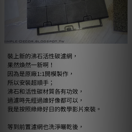
裝上新的沸石活性碳濾網，
果然煥然一新啊！
因為是原廠1:1開模製作，
所以安裝超順手；
沸石和活性碳材質各有功效，
過濾時先經過誰好像都可以，
我是按照
綠綠好日的教學影片
來裝。
等到前置濾網也洗淨曬乾後，