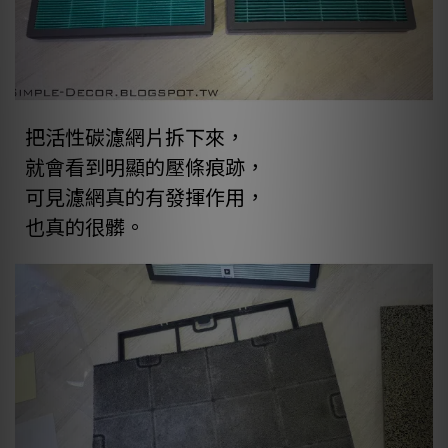
把活性碳濾網片拆下來，
就會看到明顯的壓條痕跡，
可見濾網真的有發揮作用，
也真的很髒。