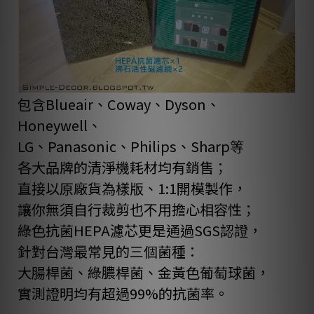
包含Blueair、Coway、Dyson、
Honeywell、
LG、Panasonic、Philips、Sharp等
各大品牌的清淨機耗材均有銷售；
直接以原廠貨為樣版、1:1開模製作，
讓你無須自行裁剪也不用擔心相容性；
綠色抗菌HEPA濾芯更是通過SGS認證，
針對台灣最常見的三個菌種：
大腸桿菌、綠膿桿菌、金黃色葡萄球菌，
實測證明均有超過99%的抗菌率。