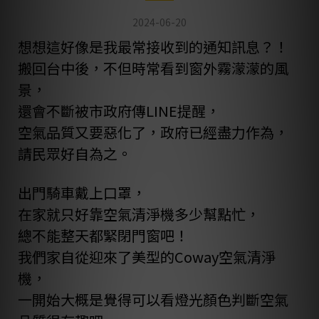
1
2024-06-20
0
想想這好像是我最常接收到的通知訊息？！
搬回台中後，不但時常看到窗外霧濛濛的風
景，
還會不斷被市政府傳LINE提醒，
空氣品質又要惡化了，政府已經盡力作為，
請民眾好自為之。
出門騎車戴上口罩，
在家就只好靠空氣清淨機多少幫點忙，
總不能整天都緊閉門窗吧！
我們家自從迎來了美型的
Coway空氣清淨
機
，
一開始大概是覺得可以看燈光顏色判斷空氣