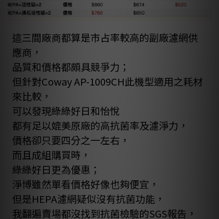
這三間廠商都算是市占率較高的副廠濾網供
應商，
品質和價格都頗具競爭力；
但針對Coway AP-1009CH此機型適用之耗材
來比較，
可以發現綠綠好日和怡悅
都有足以媲美原廠的高抗菌率及濾淨力，
價格卻只要四分之一左右，
而且成組購買時，
綠綠好日更為優惠；
淨博雖然單看價格好像也夠便宜，
但是HEPA濾網疑似沒有抗菌功能，
我翻遍賣場都沒找到抗菌檢驗的SGS報告，