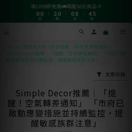
1
1
1
1
3
3
1
1
1
1
9
9
5
5
4
4
滿1099即免運🚛再贈50元商品卡
滿1099即免運🚛再贈50元商品卡
9
9
9
9
:
:
:
:
:
:
0
0
0
0
2
2
0
0
0
0
8
8
4
4
3
3
8
8
8
8
日
日
時
時
分
分
秒
秒
1
1
7
7
3
3
2
2
7
7
9
7
7
0
0
6
6
2
2
1
1
6
6
8
6
6
9
🚗 汽車濾網買一送一 >>
5
5
1
1
0
0
5
5
7
5
5
9
8
4
4
0
0
Home
/
部落格列表
/
好評推薦｜空氣清淨機濾網
/
4
4
6
4
4
8
7
3
3
Simple Decor推薦｜「提醒！空氣轉差通知」 「市府已啟
💨 紗霧淨防潑水升級款79折起 >>
3
3
5
3
3
7
6
動應變措施並持續監控，提醒敏感族群注意」
2
2
2
2
4
2
2
6
5
1
1
1
1
3
1
1
9
5
4
文章分類
滿1099即免運🚛再贈50元商品卡
0
0
:
:
:
0
0
2
0
0
8
4
3
日
時
分
秒
1
7
3
2
Simple Decor推薦｜「提
0
6
2
1
醒！空氣轉差通知」 「市府已
5
1
0
啟動應變措施並持續監控，提
4
0
醒敏感族群注意」
3
2