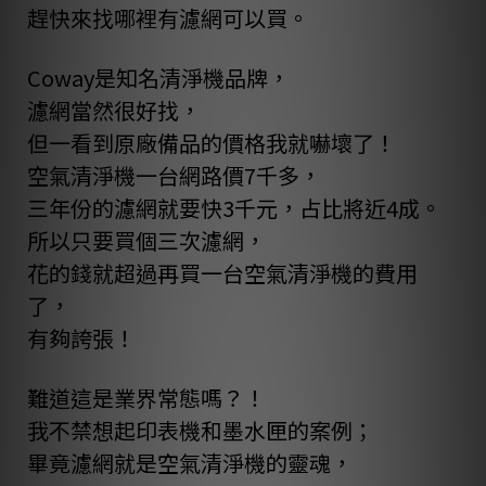
趕快來找哪裡有濾網可以買。
Coway是知名清淨機品牌，
濾網當然很好找，
但一看到原廠備品的價格我就嚇壞了！
空氣清淨機一台網路價7千多，
三年份的濾網就要快3千元，占比將近4成。
所以只要買個三次濾網，
花的錢就超過再買一台空氣清淨機的費用
了，
有夠誇張！
難道這是業界常態嗎？！
我不禁想起印表機和墨水匣的案例；
畢竟濾網就是空氣清淨機的靈魂，