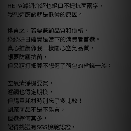
HEPA濾網介紹也絕口不提抗菌兩字，
我想這應該就是低價的原因。
換言之，若要兼顧品質和價格，
綠綠好日
確實是當下的消費者首選。
真心推薦像我一樣關心空氣品質，
想要防塵抗菌，
但又精打細算不想傷了荷包的省錢一族；
空氣清淨機要買，
濾網也得定期換，
但購買耗材時別忘了多比較！
副廠商品不是不能買，
但選擇何其多，
記得挑選有SGS檢驗認證，