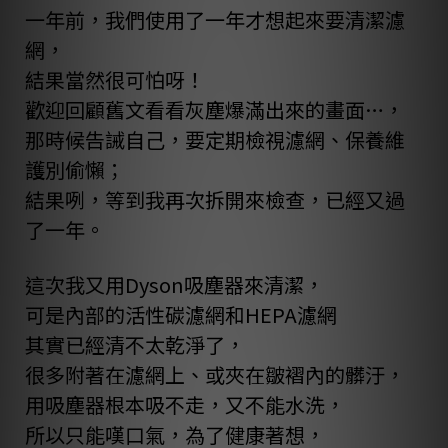
一年前，我們使用了一年才想起來要清潔濾
網，
結果當然很可怕呀！
歡迎回顧
舊文
看看灰塵爆滿出來的畫面…，
那時候告誡自己，要定期檢視濾網、保養維
護別偷懶；
結果咧，等到我再次拆開來檢查，已經又過
了一年。
這次我又用
Dyson吸塵器
來清潔，
可是內部的活性碳濾網和HEPA濾網
其實已經清不太乾淨了，
很多附著在濾網上、或夾在皺褶內的髒汙，
用吸塵器根本吸不走，又不能水洗，
所以只能嘆口氣，為了健康著想，