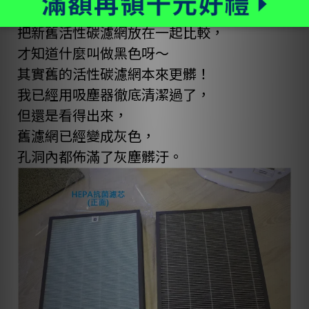
把新舊活性碳濾網放在一起比較，
才知道什麼叫做黑色呀～
其實舊的活性碳濾網本來更髒！
我已經用吸塵器徹底清潔過了，
但還是看得出來，
舊濾網已經變成灰色，
孔洞內都佈滿了灰塵髒汙。