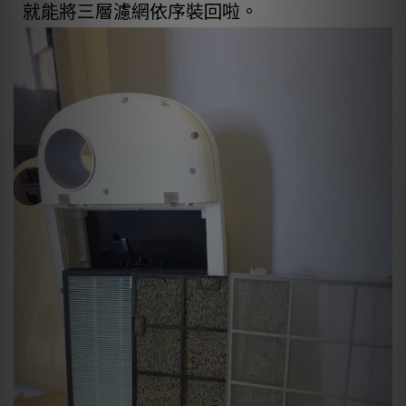
就能將三層濾網依序裝回啦。