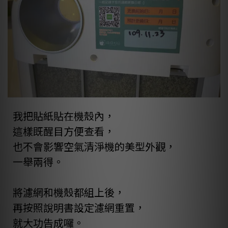
我把貼紙貼在機殼內，
這樣既醒目方便查看，
也不會影響空氣清淨機的美型外觀，
一舉兩得。
將濾網和機殼都組上後，
再按照說明書設定濾網重置，
就大功告成囉。