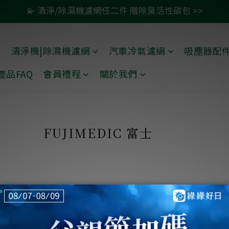
💫 清淨/除濕機濾網任二件 贈除臭活性碳包 >>
🚗 汽車濾網買一送一 >>
🚗 汽車濾網買一送一 >>
禮
清淨機|除濕機濾網
汽車冷氣濾網
吸塵器配
產品FAQ
會員禮程
關於我們
FUJIMEDIC 富士