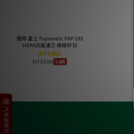
適用 富士 Fujimedic FAP-193
HEPA抗菌濾芯 綠綠好日
NT$465
NT$599
7.8折
父親節加碼
汽車濾網買一送一