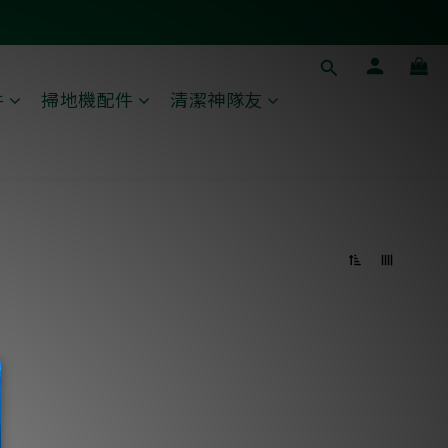
件
掃地機配件
清潔神隊友