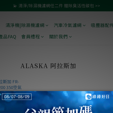
💫 清淨/除濕機濾網任二件 贈除臭活性碳包 >>
🚗 汽車濾網買一送一 >>
🚗 汽車濾網買一送一 >>
禮
清淨機|除濕機濾網
汽車冷氣濾網
吸塵器配
產品FAQ
會員禮程
關於我們
ALASKA 阿拉斯加