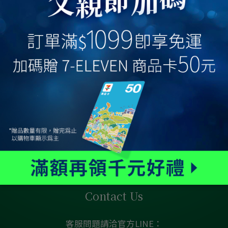
加 FR-3538
 350空氣淨化箱
綠綠好日
0
.3折
Contact Us
客服問題請洽官方LINE：