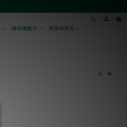
件
掃地機配件
清潔神隊友