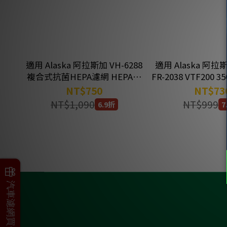
適用 Alaska 阿拉斯加 VH-6288
適用 Alaska 阿拉斯
複合式抗菌HEPA濾網 HEPA全
FR-2038 VTF200
熱交換器 綠綠好日
全熱交換器 
NT$750
NT$73
NT$1,090
NT$999
6.9折
7
父親節加碼
汽車濾網買一送一