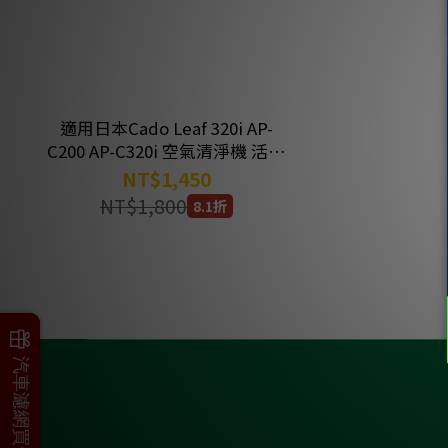
適用日本Cado Leaf 320i AP-
C200 AP-C320i 空氣清淨機 活性
碳 HEPA濾網濾芯 FL-C200 綠綠
NT$1,450
好日
NT$1,800
8.1折
父親節加碼
汽車濾網買一送一