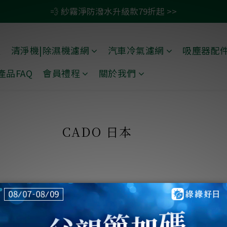
💨 紗霧淨防潑水升級款79折起 >>
🚗 汽車濾網買一送一 >>
💫 清淨/除濕機濾網任二件 贈除臭活性碳包 >>
禮
清淨機|除濕機濾網
汽車冷氣濾網
吸塵器配
🚗 汽車濾網買一送一 >>
產品FAQ
會員禮程
關於我們
CADO 日本