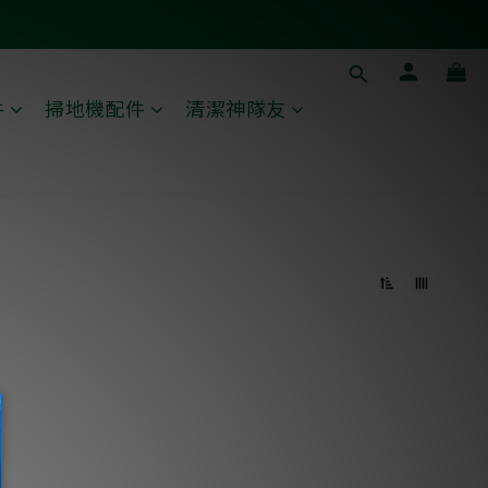
件
掃地機配件
清潔神隊友