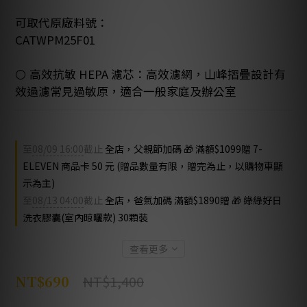
可取代原廠料號：
CATWPM25F01
⚪️ 高效抗敏 HEPA 濾芯：高效濾網，山峰摺疊設計有
效過濾常見過敏原，適合一般家庭及辦公室
至
08/09 16:00
截止
全店，父親節加碼 🎁 滿額$1099贈 7-
ELEVEN 商品卡 50 元 (贈品數量有限，贈完為止，以購物車顯
示為主)
至
08/13 04:00
截止
全店，爸氣加碼 滿額$1890贈 🎁 綠綠好日
洗衣膠囊(室內晾曬款) 30顆裝
查看更多
NT$1,400
NT$690