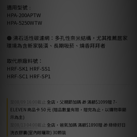
適用型號﹕
HPA-200APTW
HPA-5250WTW
🟠 沸石活性碳濾網：多孔性奈米結構，尤其推薦居家
環境為含新家裝潢、長期吸菸、燒香拜拜者
取代原廠料號：
HRF-SK1 HRF-SS1 
HRF-SC1 HRF-SP1
至
08/09 16:00
截止
全店，父親節加碼 🎁 滿額$1099贈 7-
ELEVEN 商品卡 50 元 (贈品數量有限，贈完為止，以購物車顯
示為主)
至
08/13 04:00
截止
全店，爸氣加碼 滿額$1890贈 🎁 綠綠好日
洗衣膠囊(室內晾曬款) 30顆裝