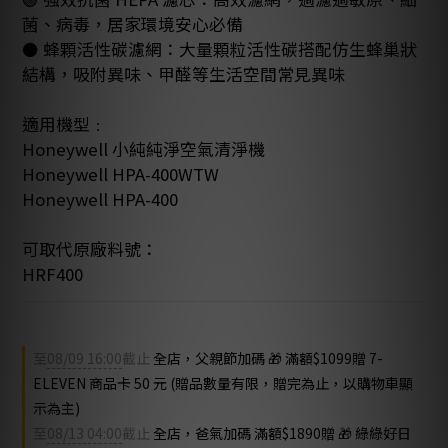
菌、病毒，居家環境安心必備
⚫️ 蜂顆活性碳濾網：大量顆粒活性碳搭配仿生蜂巢狀
結構，吸附異味、甲醛等生活空間常見異味
適用機型﹕
Honeywell 小純純淨空氣清淨機
Honeywell HPA-400WTW
Honeywell HPA-400
可取代原廠料號：
HRF400
至
08/09 16:00
截止
全店，父親節加碼 🎁 滿額$1099贈 7-
ELEVEN 商品卡 50 元 (贈品數量有限，贈完為止，以購物車顯
示為主)
至
08/13 04:00
截止
全店，爸氣加碼 滿額$1890贈 🎁 綠綠好日