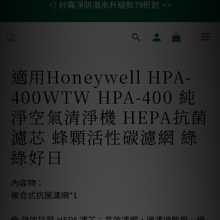
💫 清淨/除濕機濾網任二件 贈除臭活性碳包 >>
🚗 汽車濾網買一送一 >>
🚗 汽車濾網買一送一 >>
適用Honeywell HPA-
400WTW HPA-400 純
淨空氣清淨機 HEPA抗菌
濾芯 蜂顆活性碳濾網 綠
綠好日
內容物：
複合式抗菌濾網*1
🟢 強效抗菌 HEPA 濾芯：高效濾網，過濾過敏原、細