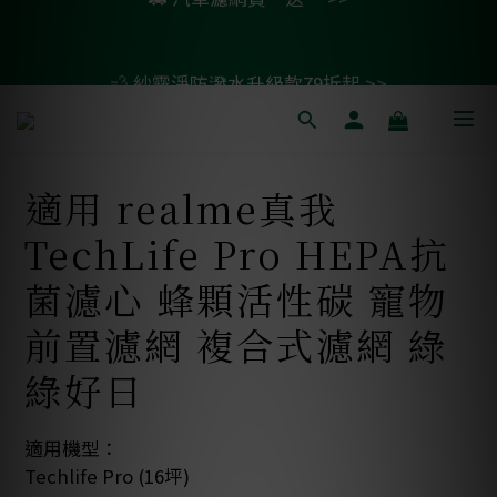
4
4
4
8
6
9
7
1
1
1
5
3
7
6
4
滿1099即免運🚛再贈50元商品卡
1
0
💨 紗霧淨防潑水升級款79折起 >>
3
3
3
7
5
9
8
6
:
:
:
0
0
0
4
2
6
5
3
0
日
時
分
秒
2
2
2
6
4
8
7
5
3
1
5
4
2
1
1
1
5
3
7
6
4
2
0
4
3
1
滿1099即免運🚛再贈50元商品卡
:
:
:
0
0
0
4
2
6
5
3
1
3
2
0
日
時
分
秒
3
1
5
4
2
0
2
1
適用 realme真我
2
0
4
3
1
1
0
1
3
2
0
0
TechLife Pro HEPA抗
0
2
1
1
0
菌濾心 蜂顆活性碳 寵物
0
前置濾網 複合式濾網 綠
綠好日
適用機型：
Techlife Pro (16坪)