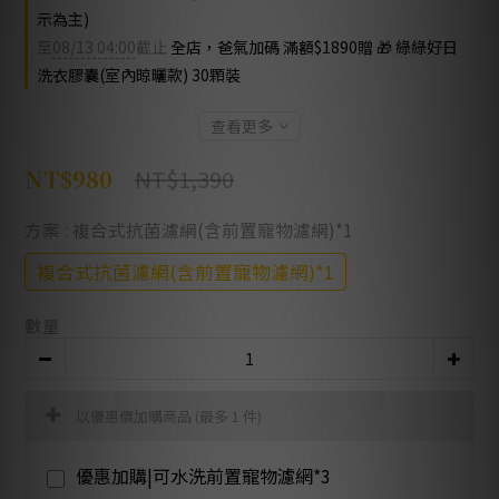
示為主)
至
08/13 04:00
截止
全店，爸氣加碼 滿額$1890贈 🎁 綠綠好日
洗衣膠囊(室內晾曬款) 30顆裝
查看更多
NT$1,390
NT$980
方案
: 複合式抗菌濾網(含前置寵物濾網)*1
複合式抗菌濾網(含前置寵物濾網)*1
數量
以優惠價加購商品
(最多 1 件)
優惠加購|可水洗前置寵物濾網*3