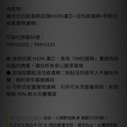
內容物：
複合式抗菌濾網(抗菌HEPA濾芯+活性碳濾網+拆卸式
前置寵物濾網)
可取代原廠料號：
RMH21021 / RMH2102
🟢 強效抗菌 HEPA 濾芯：高效『99抗菌綠』實證有效
抗菌抗病毒，適合所有安心居家環境
⚫️ 加強型顆粒活性碳濾網：粉狀活性碳夾入不織布內
層，吸附家中基礎異味
🟡 可拆式前置寵物濾網：可拆可水洗重複使用，有效
阻隔 95% 較大灰塵雜質
至
08/09 16:00
截止
全店，父親節加碼 🎁 滿額$1099贈 7-
ELEVEN 商品卡 50 元 (贈品數量有限，贈完為止，以購物車顯