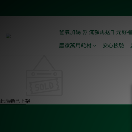
爸氣加碼 ⏰ 滿額再送千元好
居家萬用耗材
安心檢驗
此活動已下架