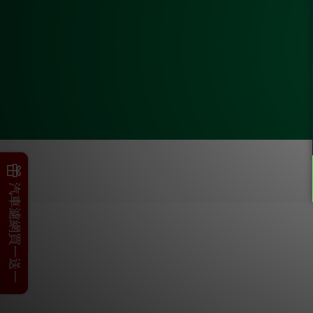
父親節加碼
汽車濾網買一送一