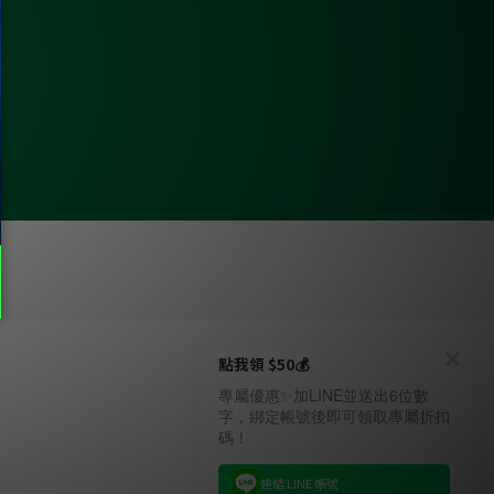
點我領 $50💰
專屬優惠✨加LINE並送出6位數
字，綁定帳號後即可領取專屬折扣
碼！
連結 LINE 帳號