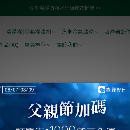
5
2
0
0
2
2
3
4
8
6
6
:
:
:
💨 紗霧淨防潑水升級款79折起 >>
0
0
1
9
2
6
4
4
滿1099即免運🚛再贈50元商品卡
4
1
日
時
分
秒
1
1
2
3
7
5
5
0
8
1
5
3
3
:
:
:
3
0
0
0
1
9
2
6
4
4
7
0
4
2
2
滿1099即免運🚛再贈50元商品卡
日
時
分
秒
2
0
8
1
5
3
3
6
3
1
1
禮
清淨機|除濕機濾網
汽車冷氣濾網
吸塵器配
1
7
0
4
2
2
5
2
0
0
0
6
3
1
1
產品FAQ
會員禮程
關於我們
4
1
5
2
0
0
3
0
4
1
2
3
0
1
2
0
1
0
Contact Us