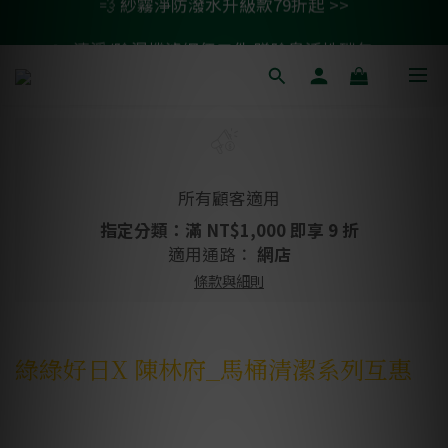
🚗 汽車濾網買一送一 >>
💫 清淨/除濕機濾網任二件 贈除臭活性碳包 >>
🚗 汽車濾網買一送一 >>
所有顧客適用
指定分類：滿 NT$1,000 即享 9 折
適用通路：
網店
條款與細則
綠綠好日X 陳林府_馬桶清潔系列互惠