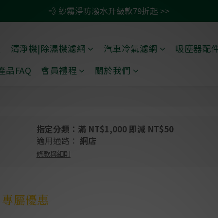
🚗 汽車濾網買一送一 >>
💫 清淨/除濕機濾網任二件 贈除臭活性碳包 >>
🚗 汽車濾網買一送一 >>
禮
清淨機|除濕機濾網
汽車冷氣濾網
吸塵器配
產品FAQ
會員禮程
關於我們
指定分類：滿 NT$1,000 即減 NT$50
適用通路：
網店
條款與細則
 專屬優惠