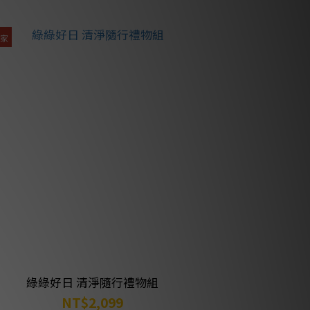
獨家
綠綠好日 清淨隨行禮物組
NT$2,099