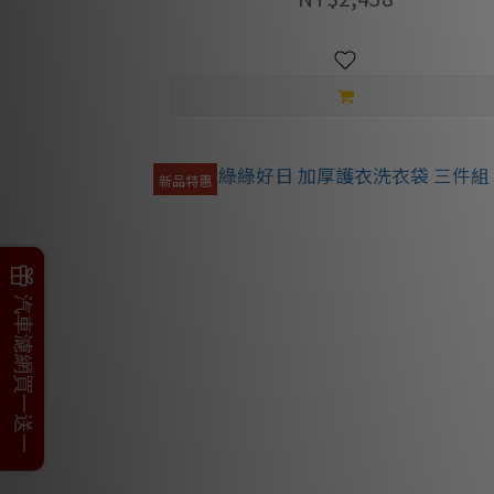
新品特惠
父親節加碼
汽車濾網買一送一