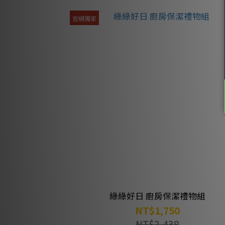
官網獨家
綠綠好日 廚房保潔禮物組
NT$1,750
NT$2,438