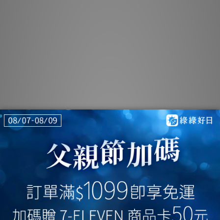
綠綠好日 馬桶亮到反光組
NT$649
NT$1,049