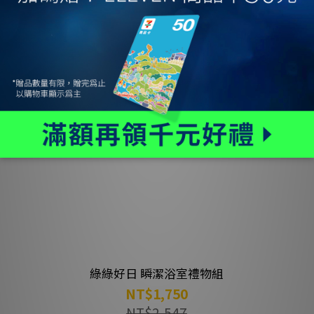
官網獨家
綠綠好日 瞬潔浴室禮物組
NT$1,750
NT$2,547