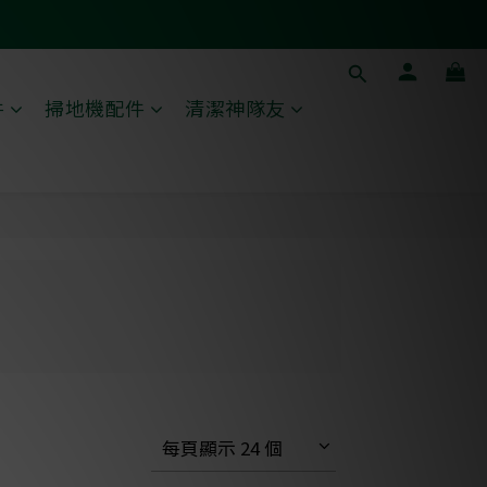
件
掃地機配件
清潔神隊友
每頁顯示 24 個