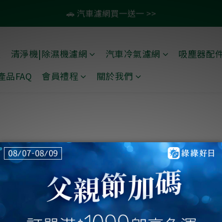
:
:
:
5
1
0
0
0
0
7
1
3
0
2
4
4
4
5
7
4
6
滿1099即免運🚛再贈50元商品卡
🚗 汽車濾網買一送一 >>
日
時
分
秒
4
0
6
0
2
1
3
3
3
4
6
3
5
3
5
1
0
2
2
2
9
3
5
2
4
💨 紗霧淨防潑水升級款79折起 >>
2
4
0
1
1
1
8
2
4
1
3
禮
清淨機|除濕機濾網
汽車冷氣濾網
吸塵器配
:
:
:
1
3
0
0
0
7
1
3
0
2
滿1099即免運🚛再贈50元商品卡
日
時
分
秒
產品FAQ
會員禮程
關於我們
0
2
6
0
2
1
1
5
1
0
0
4
0
3
2
1
0
Contact Us