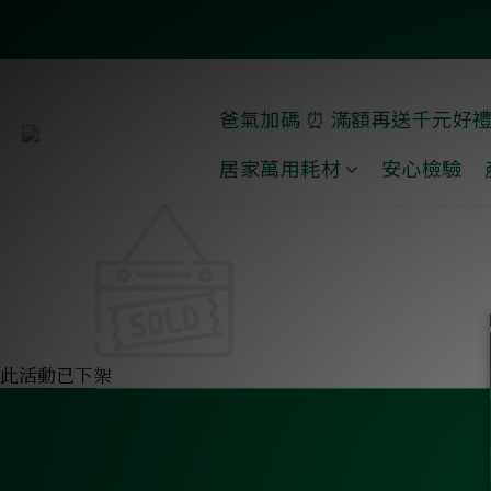
爸氣加碼 ⏰ 滿額再送千元好
居家萬用耗材
安心檢驗
此活動已下架