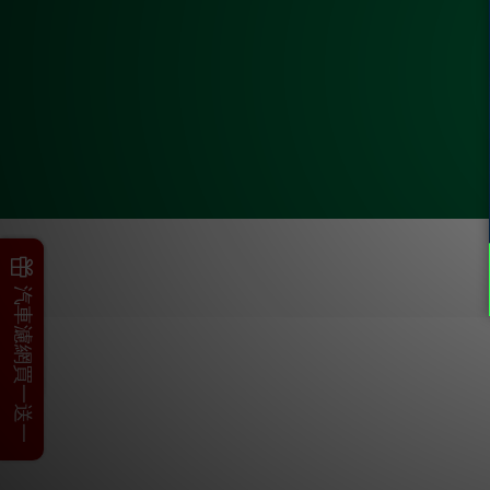
父親節加碼
汽車濾網買一送一