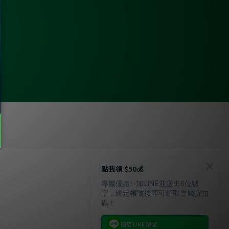
點我領 $50💰
專屬優惠✨加LINE並送出6位數
字，綁定帳號後即可領取專屬折扣
碼！
連結 LINE 帳號