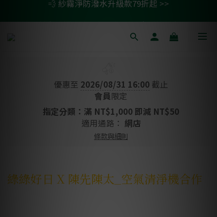
🚗 汽車濾網買一送一 >>
💫 清淨/除濕機濾網任二件 贈除臭活性碳包 >>
🚗 汽車濾網買一送一 >>
優惠至
2026/08/31 16:00
截止
會員
限定
指定分類：滿 NT$1,000 即減 NT$50
適用通路：
網店
條款與細則
綠綠好日 X 陳先陳太_空氣清淨機合作