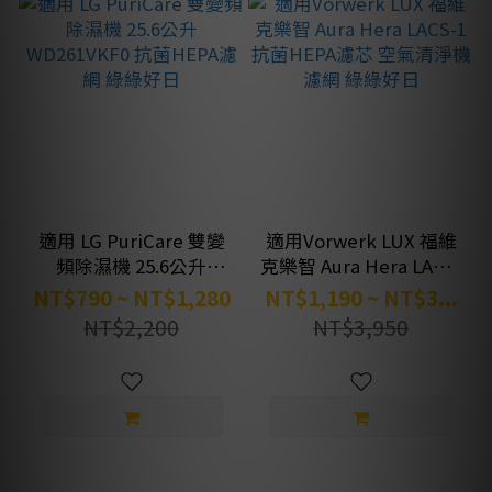
適用 LG PuriCare 雙變
適用Vorwerk LUX 福維
頻除濕機 25.6公升
克樂智 Aura Hera LACS-
WD261VKF0 抗菌HEPA
1 抗菌HEPA濾芯 空氣清
NT$790 ~ NT$1,280
NT$1,190 ~ NT$3...
濾網 綠綠好日
淨機濾網 綠綠好日
NT$2,200
NT$3,950