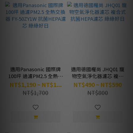
適用Panasonic 國際牌
適用德國權尚 JHQ01 寵
100坪 過濾PM2.5 全熱交
物空氣淨化器濾芯 複合
換器 FY-50ZY1W 抗菌
式抗菌HEPA濾芯 綠綠好
NT$1,190 ~ NT$1...
NT$490 ~ NT$590
HEPA濾芯 綠綠好日
日
NT$1,700
NT$800