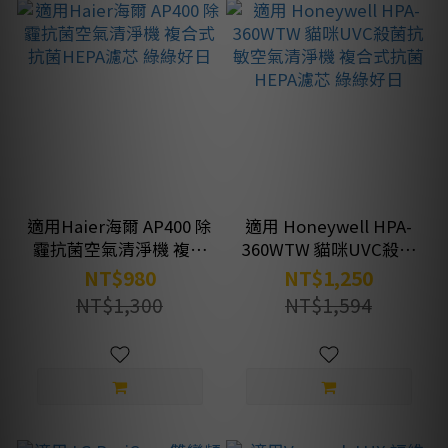
適用Haier海爾 AP400 除
適用 Honeywell HPA-
霾抗菌空氣清淨機 複合
360WTW 貓咪UVC殺菌
式抗菌HEPA濾芯 綠綠好
抗敏空氣清淨機 複合式
NT$980
NT$1,250
日
抗菌HEPA濾芯 綠綠好日
NT$1,300
NT$1,594