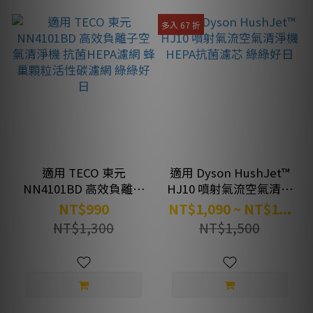
多入 67 折
適用 TECO 東元
適用 Dyson HushJet™
NN4101BD 高效負離子
HJ10 噴射氣流空氣清淨
空氣清淨機 抗菌HEPA濾
機 HEPA抗菌濾芯 綠綠
NT$990
NT$1,090 ~ NT$1...
網 蜂巢顆粒活性碳濾網
好日
NT$1,300
NT$1,500
綠綠好日