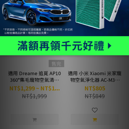
限時 85 折
售完
適用 Dreame 追覓 AP10
適用 小米 Xiaomi 米家寵
360°集毛寵物空氣清淨
物空氣淨化器 AC-M30-
機 複合式抗菌HEPA濾芯
SC 複合式抗菌HEPA濾
NT$1,299 ~ NT$1...
NT$805
綠綠好日
芯 綠綠好日
NT$1,999
NT$849