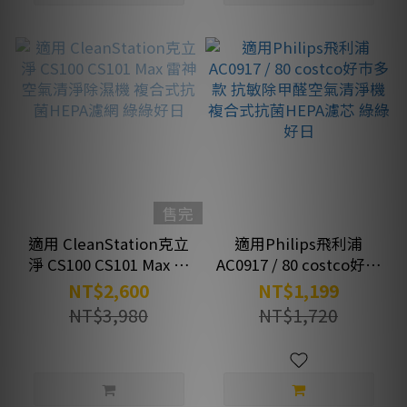
售完
適用 CleanStation克立
適用Philips飛利浦
淨 CS100 CS101 Max 雷
AC0917 / 80 costco好巿
神空氣清淨除濕機 複合
多款 抗敏除甲醛空氣清
NT$2,600
NT$1,199
式抗菌HEPA濾網 綠綠好
淨機 複合式抗菌HEPA濾
NT$3,980
NT$1,720
日
芯 綠綠好日