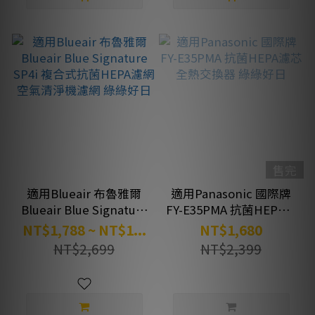
售完
適用Blueair 布魯雅爾
適用Panasonic 國際牌
Blueair Blue Signature
FY-E35PMA 抗菌HEPA濾
SP4i 複合式抗菌HEPA濾
芯 全熱交換器 綠綠好日
NT$1,788 ~ NT$1...
NT$1,680
網 空氣清淨機濾網 綠綠
NT$2,699
NT$2,399
好日