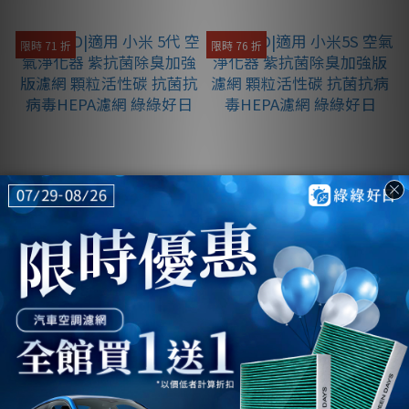
限時 71 折
限時 76 折
含RFID|適用 小米 5代 空
含RFID|適用 小米5S 空
氣淨化器 紫抗菌除臭加
氣淨化器 紫抗菌除臭加
強版濾網 顆粒活性碳 抗
強版濾網 顆粒活性碳 抗
NT$785
NT$1,139
菌抗病毒HEPA濾網 綠綠
菌抗病毒HEPA濾網 綠綠
NT$1,100
NT$1,500
好日
好日