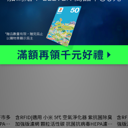
限時 71 折
限時 7
含RFID|適用 小米 5代 空氣淨化器 紫抗菌除臭
含RFID|
PA濾
加強版濾網 顆粒活性碳 抗菌抗病毒HEPA濾網
強版