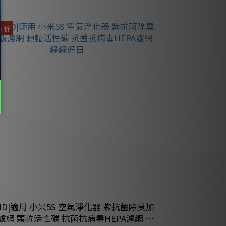
6 折
適用 小米5S 空氣淨化器 紫抗菌除臭加
濾網 顆粒活性碳 抗菌抗病毒HEPA濾網 綠