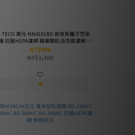
 TECO 東元 NN4101BD 高效負離子空氣
機 抗菌HEPA濾網 蜂巢顆粒活性碳濾網 綠
綠好日
NT$990
NT$1,300