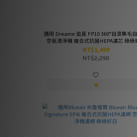
適用 Dreame 追覓 FP10 360°自滾集
空氣清淨機 複合式抗菌HEPA濾芯 綠綠
NT$1,499
NT$2,290