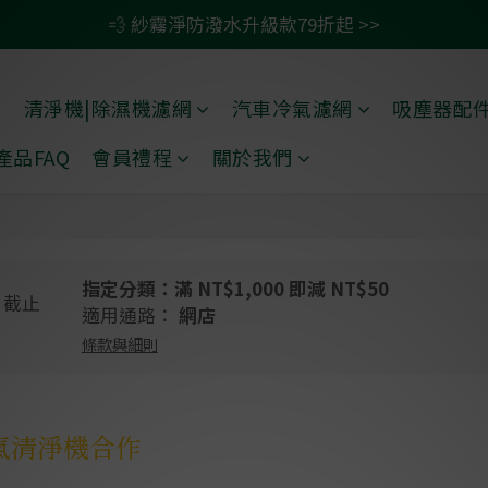
💫 清淨/除濕機濾網任二件 贈除臭活性碳包 >>
🚗 汽車濾網買一送一 >>
🚗 汽車濾網買一送一 >>
禮
清淨機|除濕機濾網
汽車冷氣濾網
吸塵器配
產品FAQ
會員禮程
關於我們
指定分類：滿 NT$1,000 即減 NT$50
截止
適用通路：
網店
條款與細則
空氣清淨機合作