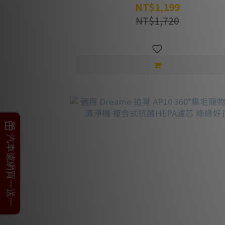
芯 綠綠好日
NT$1,199
NT$1,720
父親節加碼
汽車濾網買一送一