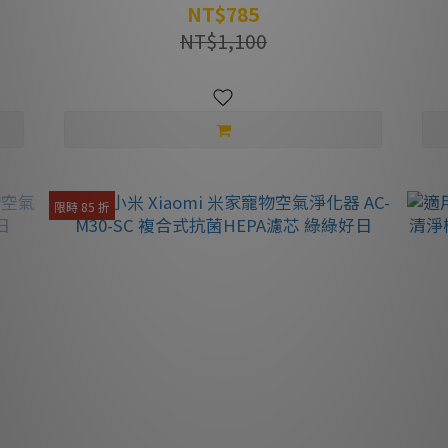
綠綠好日
NT$785
NT$1,100
限時 85 折