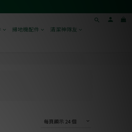
件
掃地機配件
清潔神隊友
每頁顯示 24 個