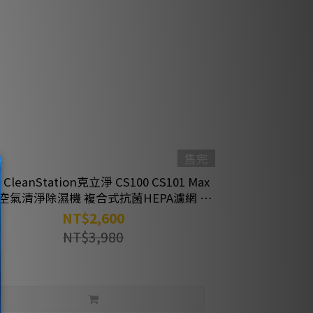
售完
CleanStation克立淨 CS100 CS101 Max
空氣清淨除濕機 複合式抗菌HEPA濾網 綠
綠好日
NT$2,600
NT$3,980