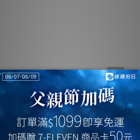
售完
ature
適用Panasonic 國際牌 FY-E35PMA 抗菌HEPA
適用 
網 綠
濾芯 全熱交換器 綠綠好日
雷神
NT$1,680
NT$2,399